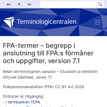
Hoppa till huvudinnehåll
en
fi
sv
Terminologicentralen
FPA-termer – begrepp i
anslutning till FPA:s förmåner
och uppgifter, version 7.1
Kelan terminologinen sanasto – Etuuksiin ja tehtäviin
liittyvät käsitteet, versio 7.1
Folkpensionsanstalten (FPA) CC BY 4.0 2026
Ordlistan är tillgänglig:
-
i termbanken TEPA