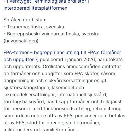
-
i verktyget Terminologiska ordlistor i
Interoperabilitetsplattformen
Språken i ordlistan:
- Termerna: finska, svenska
- Begreppsbeskrivningarna: finska, svenska
(huvudsakligen)
FPA-termer – begrepp i anslutning till FPA:s förmåner
och uppgifter 7
, publicerad i januari 2026, har utökats
och uppdaterats. Ordlistans ämnesområden omfattar
de förmåner och uppgifter som FPA sköter, såsom
dagpenningar och sjukvårdsersättningar enligt
sjukförsäkringslagen, läkemedel och
läkemedelsersättningar, internationell sjukvård,
företagshälsovård, handikappförmåner och tolktjänst
för personer med funktionsnedsättning, rehabilitering
som ordnas och ersätts av FPA, pensioner som betalas
ut av FPA, stöd för boende, studieförmåner,
militärunderstöd, familjeförmåner,