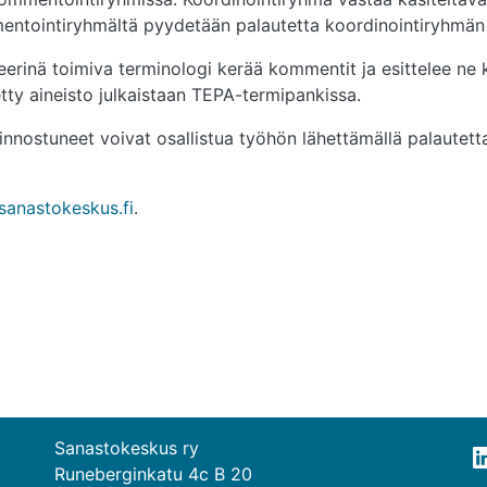
entointiryhmältä pyydetään palautetta koordinointiryhmän j
erinä toimiva terminologi kerää kommentit ja esittelee ne 
tty aineisto julkaistaan TEPA-termipankissa.
nnostuneet voivat osallistua työhön lähettämällä palautetta
sanastokeskus.fi
.
Sanastokeskus ry
Runeberginkatu 4c B 20