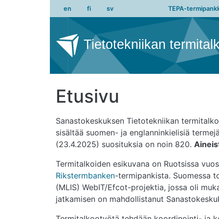
Main na
Hyppää pääsisältöön
en
fi
sv
TEPA-termipankk
Tietotekniikan termital
Etusivu
Sanastokeskuksen Tietotekniikan termitalkoot
sisältää suomen- ja englanninkielisiä termej
(23.4.2025) suosituksia on noin 820.
Aineis
Termitalkoiden esikuvana on Ruotsissa vuosi
Rikstermbanken
-termipankista. Suomessa t
(MLIS) WebIT/Efcot-projektia, jossa oli mukan
jatkamisen on mahdollistanut Sanastokeskuks
Termitalkootyötä tehdään koordinointi- ja k