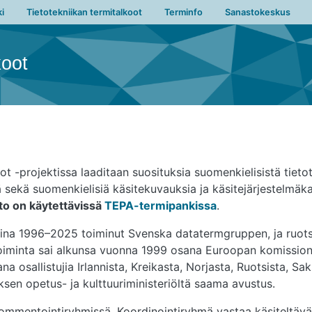
vigation
i
Tietotekniikan termitalkoot
Terminfo
Sanastokeskus
koot
 -projektissa laaditaan suosituksia suomenkielisistä tietot
ä sekä suomenkielisiä käsitekuvauksia ja käsitejärjestelmäk
to on käytettävissä
TEPA-termipankissa
.
na 1996–2025 toiminut Svenska datatermgruppen, ja ruotsink
oiminta sai alkunsa vuonna 1999 osana Euroopan komission 
a osallistujia Irlannista, Kreikasta, Norjasta, Ruotsista, S
en opetus- ja kulttuuriministeriöltä saama avustus.
ommentointiryhmissä. Koordinointiryhmä vastaa käsiteltävän