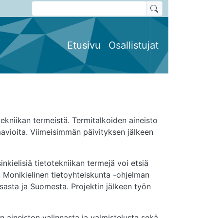
termitalkoot 2025
Etusivu
Osallistujat
ekniikan termeistä. Termitalkoiden aineisto
aavioita. Viimeisimmän päivityksen jälkeen
ielisiä tietotekniikan termejä voi etsiä
Monikielinen tietoyhteiskunta -ohjelman
aksasta ja Suomesta. Projektin jälkeen työn
 aineiston valinnasta ja valmistelusta sekä