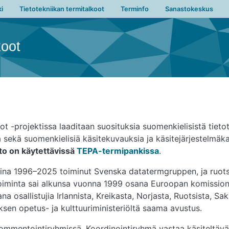
vigation
i
Tietotekniikan termitalkoot
Terminfo
Sanastokeskus
koot
 -projektissa laaditaan suosituksia suomenkielisistä tietot
ä sekä suomenkielisiä käsitekuvauksia ja käsitejärjestelmäk
to on käytettävissä
TEPA-termipankissa
.
na 1996–2025 toiminut Svenska datatermgruppen, ja ruotsink
oiminta sai alkunsa vuonna 1999 osana Euroopan komission 
a osallistujia Irlannista, Kreikasta, Norjasta, Ruotsista, S
en opetus- ja kulttuuriministeriöltä saama avustus.
ommentointiryhmissä. Koordinointiryhmä vastaa käsiteltävän