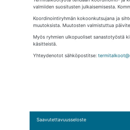
valmiiden suositusten julkaisemisesta. Komm
Koordinointiryhmän kokoonkutsujana ja sihte
muutoksista. Muutosten valmistuttua päivite
Myös ryhmien ulkopuoliset sanastotyöstä kii
käsitteistä.
Yhteydenotot sähköpostitse:
termitalkoot@
Saavutettavuusseloste