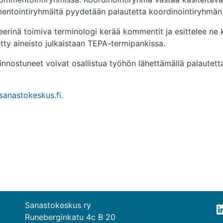
entointiryhmältä pyydetään palautetta koordinointiryhmän j
erinä toimiva terminologi kerää kommentit ja esittelee ne 
tty aineisto julkaistaan TEPA-termipankissa.
nnostuneet voivat osallistua työhön lähettämällä palautetta
sanastokeskus.fi
.
Sanastokeskus ry
Runeberginkatu 4c B 20