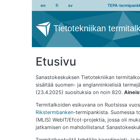
Main na
Hyppää pääsisältöön
en
fi
sv
TEPA-termipankk
Tietotekniikan termital
Etusivu
Sanastokeskuksen Tietotekniikan termitalkoot
sisältää suomen- ja englanninkielisiä termej
(23.4.2025) suosituksia on noin 820.
Aineis
Termitalkoiden esikuvana on Ruotsissa vuosi
Rikstermbanken
-termipankista. Suomessa t
(MLIS) WebIT/Efcot-projektia, jossa oli mukan
jatkamisen on mahdollistanut Sanastokeskuks
Termitalkootyötä tehdään koordinointi- ja k