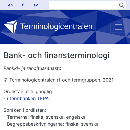
Hoppa till huvudinnehåll
en
fi
sv
Terminologicentralen
Bank- och finansterminologi
Pankki- ja rahoitussanasto
© Terminologicentralen rf och termgruppen, 2021
Ordlistan är tillgänglig:
-
i termbanken TEPA
Språken i ordlistan:
- Termerna: finska, svenska, engelska
- Begreppsbeskrivningarna: finska, svenska