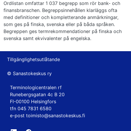
Ordlistan omfattar 1 037 begrepp som rör bank- och
finansbranschen. Begreppsinnehållen klarläggs ofta
med definitioner och kompletterande anmärkningar,
som ges på finska, svenska eller på båda språken.
Begreppen ges termrekommendationer på finska och
svenska samt ekvivalenter på engelska.
Tillgänglighetsutlåtande
© Sanastokeskus ry
Terminologicentralen rf
Runebergsgatan 4c B 20
FI-00100 Helsingfors
tfn 045 7831 6580
e-post
toimisto@sanastokeskus.fi