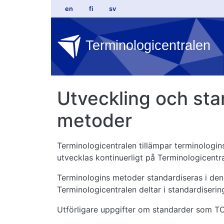
Hoppa till huvudinnehåll
en
fi
sv
Terminologicentralen
Utveckling och sta
metoder
Terminologicentralen tillämpar terminologin
utvecklas kontinuerligt på Terminologicentr
Terminologins metoder standardiseras i den 
Terminologicentralen deltar i standardiserin
Utförligare uppgifter om standarder som TC