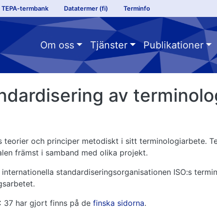
Top links sanastokeskus sv
TEPA-termbank
Datatermer (fi)
Terminfo
menu sv
Om oss
Tjänster
Publikationer
ndardisering av terminolo
s teorier och principer metodiskt i sitt terminologiarbete.
alen främst i samband med olika projekt.
internationella standardiseringsorganisationen ISO:s term
gsarbetet.
 37 har gjort finns på de
finska sidorna
.