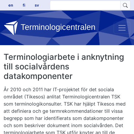
Hoppa till huvudinnehåll
en
fi
sv
Terminologicentralen
Terminologiarbete i anknytning
till socialvårdens
datakomponenter
År 2010 och 2011 har IT-projektet för det sociala
området (Tikesos) anlitat Terminologicentralen TSK
som terminologikonsulter. TSK har hjälpt Tikesos med
att definiera och ge termrekommendationer till vissa
begrepp som har identifierats som datakomponenter
och som beskriver dokument inom socialvården. Det
terminologiarbete som TSK utför knyter an till de