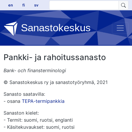
Hyppää pääsisältöön
en
fi
sv
Sanastokeskus
Pankki- ja rahoitussanasto
Bank- och finansterminologi
© Sanastokeskus ry ja sanastotyöryhmä, 2021
Sanasto saatavilla:
- osana
TEPA-termipankkia
Sanaston kielet:
- Termit: suomi, ruotsi, englanti
- Käsitekuvaukset: suomi, ruotsi