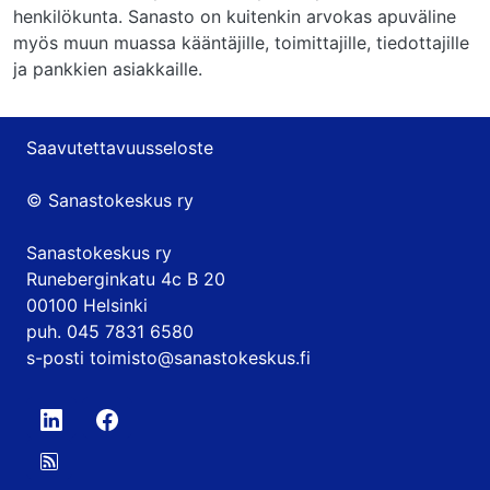
henkilökunta. Sanasto on kuitenkin arvokas apuväline
myös muun muassa kääntäjille, toimittajille, tiedottajille
ja pankkien asiakkaille.
Saavutettavuusseloste
© Sanastokeskus ry
Sanastokeskus ry
Runeberginkatu 4c B 20
00100 Helsinki
puh. 045 7831 6580
s-posti
toimisto@sanastokeskus.fi