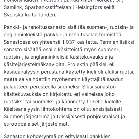
Samlink, Sparbanksstiftelsen i Helsingfors sekä
Svenska kulturfonden.
Pankki- ja rahoitussanasto sisältää suomen-, ruotsin- ja
englanninkielistä pankki- ja rahoitusalan termistöä.
Sanastossa on yhteensä 1 037 käsitettä. Termien lisäksi
sanasto sisältää osalle käsitteistä myös suomen-,
ruotsin-, ja englanninkielisiä käsitekuvauksia ja
käsitejärjestelmäkaavioita. Projektin pääkieli eli
käsiteanalyysin perustana käytetty kieli oli aluksi ruotsi,
mutta se vaihdettiin myöhemmin käyttäjiltä saadun
palautteen perusteella suomeksi. Siksi sanaston
käsitekuvauksia on kirjoitettu eri vaiheissa joko
ruotsiksi tai suomeksi ja käännetty toiselle kielelle.
Käsiteanalyysin lähtökohtana on ollut ensisijaisesti
Suomen järjestelmä ja toissijaisesti pohjoismaiset ja
eurooppalaiset järjestelmät.
Sanaston kohderyhmä on erityisesti pankkien