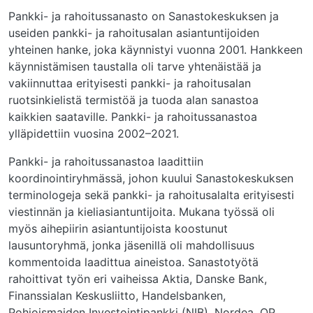
Pankki- ja rahoitussanasto on Sanastokeskuksen ja
useiden pankki- ja rahoitusalan asiantuntijoiden
yhteinen hanke, joka käynnistyi vuonna 2001. Hankkeen
käynnistämisen taustalla oli tarve yhtenäistää ja
vakiinnuttaa erityisesti pankki- ja rahoitusalan
ruotsinkielistä termistöä ja tuoda alan sanastoa
kaikkien saataville. Pankki- ja rahoitussanastoa
ylläpidettiin vuosina 2002–2021.
Pankki- ja rahoitussanastoa laadittiin
koordinointiryhmässä, johon kuului Sanastokeskuksen
terminologeja sekä pankki- ja rahoitusalalta erityisesti
viestinnän ja kieliasiantuntijoita. Mukana työssä oli
myös aihepiirin asiantuntijoista koostunut
lausuntoryhmä, jonka jäsenillä oli mahdollisuus
kommentoida laadittua aineistoa. Sanastotyötä
rahoittivat työn eri vaiheissa Aktia, Danske Bank,
Finanssialan Keskusliitto, Handelsbanken,
Pohjoismaiden Investointipankki (NIB), Nordea, OP,