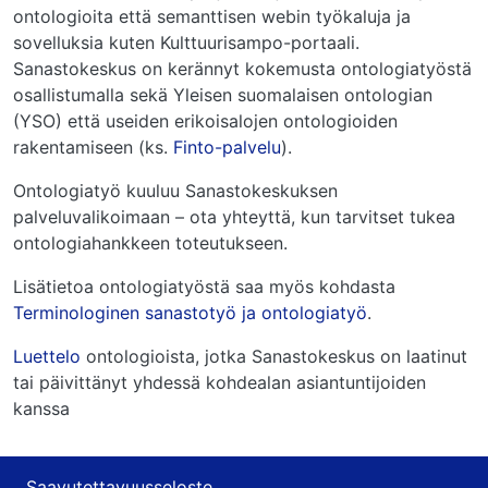
ontologioita että semanttisen webin työkaluja ja
sovelluksia kuten Kulttuurisampo-portaali.
Sanastokeskus on kerännyt kokemusta ontologiatyöstä
osallistumalla sekä Yleisen suomalaisen ontologian
(YSO) että useiden erikoisalojen ontologioiden
rakentamiseen (ks.
Finto-palvelu
).
Ontologiatyö kuuluu Sanastokeskuksen
palveluvalikoimaan – ota yhteyttä, kun tarvitset tukea
ontologiahankkeen toteutukseen.
Lisätietoa ontologiatyöstä saa myös kohdasta
Terminologinen sanastotyö ja ontologiatyö
.
Luettelo
ontologioista, jotka Sanastokeskus on laatinut
tai päivittänyt yhdessä kohdealan asiantuntijoiden
kanssa
Saavutettavuusseloste