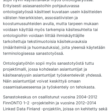
Erityisesti asiasanastoihin pohjautuvassa
ontologiatyössä käsitteet kuvataan usein käsitteiden
välisten hierarkkisten, assosiatiivisten ja
koostumussuhteiden avulla, mutta tarpeen mukaan
voidaan käyttää myös tarkempia käsitesuhteita tai
ontologioihin voidaan liittää ihmiskäyttäjille
tarkoitettuja tekstimuotoisia käsitekuvauksia
(määritelmiä ja huomautuksia), joita yleensä käytetään
terminologisessa sanastotyössä.
Ontologiatyöhön sopii myös sanastotyöstä tuttu
projektimalli, jossa kohdealan asiantuntijat ja
käsiteanalyysin asiantuntijat työskentelevät yhdessä.
Näin asiantuntijat voivat keskittyä omaan
osaamisalueeseensa ja työskentely on tehokasta.
Sanastokeskus on osallistunut vuosina 2004–2012
FinnONTO 1–2 -projekteihin ja vuosina 2012–2014
Linked Data Finland -projektiin, joissa on kehitetty sekä