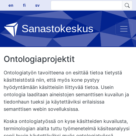
Hyppää pääsisältöön
en
fi
sv
Sanastokeskus
Ontologiaprojektit
Ontologiatyön tavoitteena on esittää tietoa tietystä
käsitteistöstä niin, että myös kone pystyy
hyödyntämään käsitteisiin liittyvää tietoa. Usein
ontologia laaditaan aineistojen semanttisen kuvailun ja
tiedonhaun tueksi ja käytettäviksi erilaisissa
semanttisen webin sovelluksissa.
Koska ontologiatyössä on kyse käsitteiden kuvailusta,
terminologian alalta tuttu työmenetelmä käsiteanalyysi
sopii hyvin käytettäväksi myös ontologiatyössä.