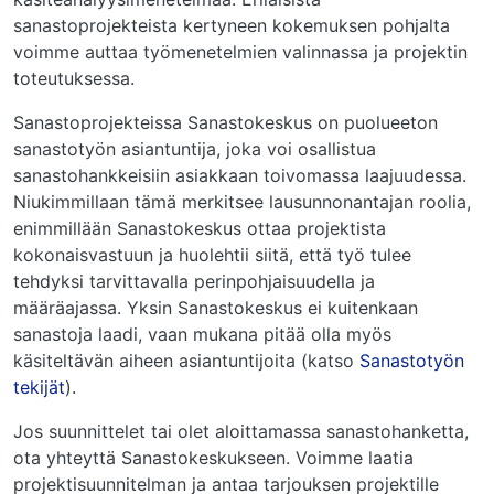
sanastoprojekteista kertyneen kokemuksen pohjalta
voimme auttaa työmenetelmien valinnassa ja projektin
toteutuksessa.
Sanastoprojekteissa Sanastokeskus on puolueeton
sanastotyön asiantuntija, joka voi osallistua
sanastohankkeisiin asiakkaan toivomassa laajuudessa.
Niukimmillaan tämä merkitsee lausunnonantajan roolia,
enimmillään Sanastokeskus ottaa projektista
kokonaisvastuun ja huolehtii siitä, että työ tulee
tehdyksi tarvittavalla perinpohjaisuudella ja
määräajassa. Yksin Sanastokeskus ei kuitenkaan
sanastoja laadi, vaan mukana pitää olla myös
käsiteltävän aiheen asiantuntijoita (katso
Sanastotyön
tekijät
).
Jos suunnittelet tai olet aloittamassa sanastohanketta,
ota yhteyttä Sanastokeskukseen. Voimme laatia
projektisuunnitelman ja antaa tarjouksen projektille