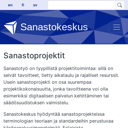
Hyppää pääsisältöön
en
fi
sv
Sanastokeskus
Sanastoprojektit
Sanastotyö on tyypillistä projektitoimintaa: sillä on
selvät tavoitteet, tietty aikataulu ja rajalliset resurssit.
Usein sanastoprojekti on osa suurempaa
projektikokonaisuutta, jonka tavoitteena voi olla
esimerkiksi digitaalisen palvelun kehittäminen tai
säädösuudistuksen valmistelu.
Sanastokeskus hyödyntää sanastoprojekteissa
terminologian teoriaan ja standardeihin perustuvaa
käsiteanalyysimenetelmää. Erilaisista