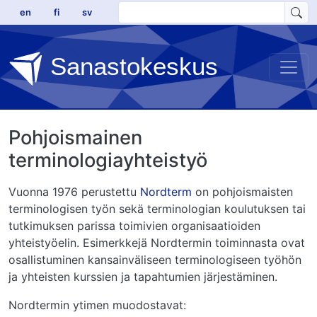
Hyppää pääsisältöön
en
fi
sv
Sanastokeskus
Pohjoismainen
terminologiayhteistyö
Vuonna 1976 perustettu
Nordterm
on pohjoismaisten
terminologisen työn sekä terminologian koulutuksen tai
tutkimuksen parissa toimivien organisaatioiden
yhteistyöelin. Esimerkkejä Nordtermin toiminnasta ovat
osallistuminen kansainväliseen terminologiseen työhön
ja yhteisten kurssien ja tapahtumien järjestäminen.
Nordtermin ytimen muodostavat: