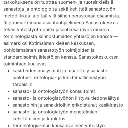
tarkoituksena on tuottaa suomen- ja ruotsinkielisiä
sanastoja ja ontologioita sekä kehittää sanastotyön
metodiikkaa ja pitää yllä siihen perustuvaa osaamista.
Riippumattomana asiantuntijaelimenä Sanastokeskus
tekee yhteistyötä paitsi jäsentensä myös muiden
terminologiasta kiinnostuneiden yhteisöjen kanssa —
esimerkiksi Kotimaisten kielten keskuksen,
pohjoismaisten sanastotyön toimijoiden ja
standardisoimisjärjestöjen kanssa. Sanastokeskuksen
toimintaan kuuluvat
käsitteiden analysointi ja määrittely sanasto-,
luokitus-, ontologia- ja käsitemallinnustyön
tarpeisiin
sanasto- ja ontologiatyön konsultointi
sanasto- ja ontologiatyöhön liittyvä tiedonvälitys
sanastoihin ja sanakirjoihin erikoistunut käsikirjasto
sanasto- ja ontologiatyön menetelmien
kehittäminen ja koulutus
terminologia-alan kansainvälinen yhteistyö.