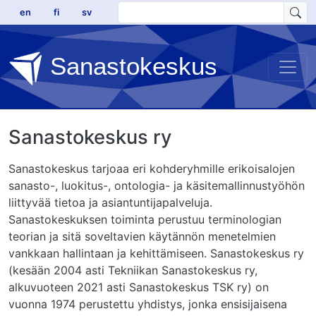
Hyppää pääsisältöön
en
fi
sv
Sanastokeskus
Sanastokeskus ry
Sanastokeskus tarjoaa eri kohderyhmille erikoisalojen
sanasto-, luokitus-, ontologia- ja käsitemallinnustyöhön
liittyvää tietoa ja asiantuntijapalveluja.
Sanastokeskuksen toiminta perustuu terminologian
teorian ja sitä soveltavien käytännön menetelmien
vankkaan hallintaan ja kehittämiseen. Sanastokeskus ry
(kesään 2004 asti Tekniikan Sanastokeskus ry,
alkuvuoteen 2021 asti Sanastokeskus TSK ry) on
vuonna 1974 perustettu yhdistys, jonka ensisijaisena