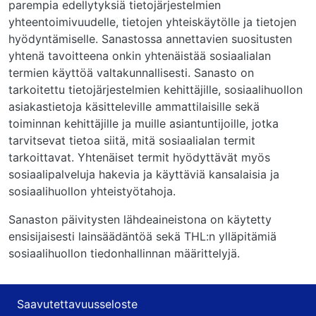
parempia edellytyksiä tietojärjestelmien
yhteentoimivuudelle, tietojen yhteiskäytölle ja tietojen
hyödyntämiselle. Sanastossa annettavien suositusten
yhtenä tavoitteena onkin yhtenäistää sosiaalialan
termien käyttöä valtakunnallisesti. Sanasto on
tarkoitettu tietojärjestelmien kehittäjille, sosiaalihuollon
asiakastietoja käsitteleville ammattilaisille sekä
toiminnan kehittäjille ja muille asiantuntijoille, jotka
tarvitsevat tietoa siitä, mitä sosiaalialan termit
tarkoittavat. Yhtenäiset termit hyödyttävät myös
sosiaalipalveluja hakevia ja käyttäviä kansalaisia ja
sosiaalihuollon yhteistyötahoja.
Sanaston päivitysten lähdeaineistona on käytetty
ensisijaisesti lainsäädäntöä sekä THL:n ylläpitämiä
sosiaalihuollon tiedonhallinnan määrittelyjä.
Saavutettavuusseloste