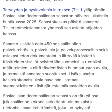
Terveyden ja hyvinvoinnin laitoksen (THL)
ylläpitämän
Sosiaalialan tiedonhallinnan sanaston päivitys julkaistiin
huhtikuussa 2025. Sanastokeskus päivitti sanastoa
THL:n toimeksiannosta yhdessä sen asiantuntijoiden
kanssa.
Sanasto sisältää noin 450 sosiaalihuollon
palvelutehtäviin, palveluihin ja palveluprosesseihin sekä
asiakastiedon dokumentointiin liittyvää käsitettä.
Käsitteiden sisällöt selvitetään suomeksi ja ruotsiksi
määritelmien ja niitä täydentävien huomautusten avulla,
ja termeistä annetaan suositukset. Lisäksi useita
käsitekokonaisuuksia havainnollistetaan
suomenkielisten käsitejärjestelmäkaavioiden avulla.
Sosiaalialan tiedonhallinnan sanasto on tärkeä osa
julkishallinnon kokonaisarkkitehtuurin mukaista
tiedonhallinnan kehittämistä, joka luo nykyistä