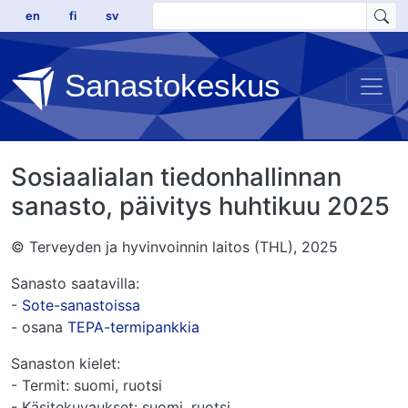
Hyppää pääsisältöön
en
fi
sv
Sanastokeskus
Sosiaalialan tiedonhallinnan
sanasto, päivitys huhtikuu 2025
© Terveyden ja hyvinvoinnin laitos (THL), 2025
Sanasto saatavilla:
-
Sote-sanastoissa
- osana
TEPA-termipankkia
Sanaston kielet:
- Termit: suomi, ruotsi
- Käsitekuvaukset: suomi, ruotsi