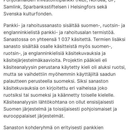
Samlink, Sparbanksstiftelsen i Helsingfors sekä
Svenska kulturfonden.
Pankki- ja rahoitussanasto sisältää suomen-, ruotsin- ja
englanninkielistä pankki- ja rahoitusalan termistöä.
Sanastossa on yhteensä 1 037 käsitettä. Termien lisäksi
sanasto sisältää osalle käsitteistä myös suomen-,
ruotsin-, ja englanninkielisiä käsitekuvauksia ja
käsitejärjestelmäkaavioita. Projektin pääkieli eli
käsiteanalyysin perustana käytetty kieli oli aluksi ruotsi,
mutta se vaihdettiin myöhemmin käyttäjiltä saadun
palautteen perusteella suomeksi. Siksi sanaston
käsitekuvauksia on kirjoitettu eri vaiheissa joko
ruotsiksi tai suomeksi ja käännetty toiselle kielelle.
Käsiteanalyysin lähtökohtana on ollut ensisijaisesti
Suomen järjestelmä ja toissijaisesti pohjoismaiset ja
eurooppalaiset järjestelmät.
Sanaston kohderyhmä on erityisesti pankkien