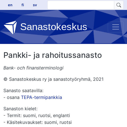
Hyppää pääsisältöön
en
fi
sv
Sanastokeskus
Pankki- ja rahoitussanasto
Bank- och finansterminologi
© Sanastokeskus ry ja sanastotyöryhmä, 2021
Sanasto saatavilla:
- osana
TEPA-termipankkia
Sanaston kielet:
- Termit: suomi, ruotsi, englanti
- Käsitekuvaukset: suomi, ruotsi