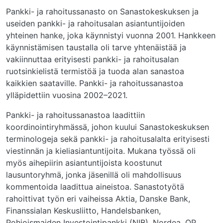
Pankki- ja rahoitussanasto on Sanastokeskuksen ja
useiden pankki- ja rahoitusalan asiantuntijoiden
yhteinen hanke, joka käynnistyi vuonna 2001. Hankkeen
käynnistämisen taustalla oli tarve yhtenäistää ja
vakiinnuttaa erityisesti pankki- ja rahoitusalan
ruotsinkielistä termistöä ja tuoda alan sanastoa
kaikkien saataville. Pankki- ja rahoitussanastoa
ylläpidettiin vuosina 2002–2021.
Pankki- ja rahoitussanastoa laadittiin
koordinointiryhmässä, johon kuului Sanastokeskuksen
terminologeja sekä pankki- ja rahoitusalalta erityisesti
viestinnän ja kieliasiantuntijoita. Mukana työssä oli
myös aihepiirin asiantuntijoista koostunut
lausuntoryhmä, jonka jäsenillä oli mahdollisuus
kommentoida laadittua aineistoa. Sanastotyötä
rahoittivat työn eri vaiheissa Aktia, Danske Bank,
Finanssialan Keskusliitto, Handelsbanken,
Pohjoismaiden Investointipankki (NIB), Nordea, OP,