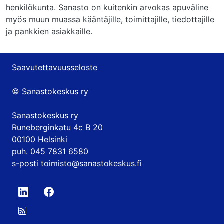
henkilökunta. Sanasto on kuitenkin arvokas apuväline
myös muun muassa kääntäjille, toimittajille, tiedottajille
ja pankkien asiakkaille.
Saavutettavuusseloste
© Sanastokeskus ry
Sanastokeskus ry
Runeberginkatu 4c B 20
00100 Helsinki
puh. 045 7831 6580
s-posti
toimisto@sanastokeskus.fi