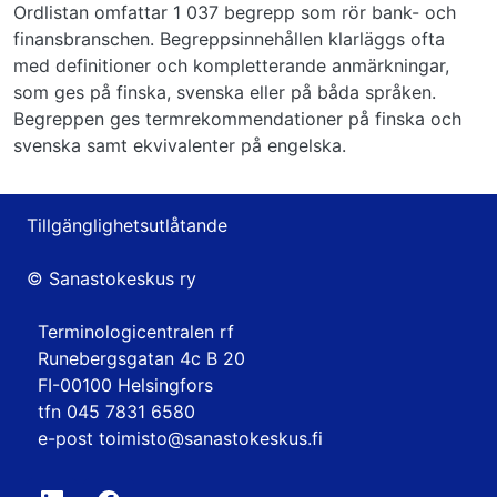
Ordlistan omfattar 1 037 begrepp som rör bank- och
finansbranschen. Begreppsinnehållen klarläggs ofta
med definitioner och kompletterande anmärkningar,
som ges på finska, svenska eller på båda språken.
Begreppen ges termrekommendationer på finska och
svenska samt ekvivalenter på engelska.
Tillgänglighetsutlåtande
© Sanastokeskus ry
Terminologicentralen rf
Runebergsgatan 4c B 20
FI-00100 Helsingfors
tfn 045 7831 6580
e-post
toimisto@sanastokeskus.fi