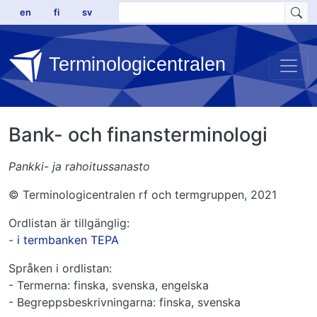
Hoppa till huvudinnehåll
en
fi
sv
Terminologicentralen
Bank- och finansterminologi
Pankki- ja rahoitussanasto
© Terminologicentralen rf och termgruppen, 2021
Ordlistan är tillgänglig:
-
i termbanken TEPA
Språken i ordlistan:
- Termerna: finska, svenska, engelska
- Begreppsbeskrivningarna: finska, svenska