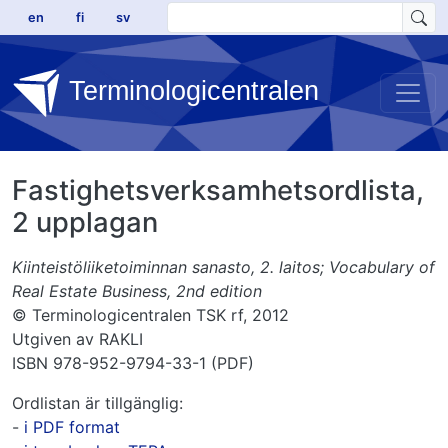
Hoppa till huvudinnehåll
en
fi
sv
Terminologicentralen
Fastighetsverksamhetsordlista,
2 upplagan
Kiinteistöliiketoiminnan sanasto, 2. laitos; Vocabulary of
Real Estate Business, 2nd edition
© Terminologicentralen TSK rf, 2012
Utgiven av RAKLI
ISBN 978-952-9794-33-1 (PDF)
Ordlistan är tillgänglig:
-
i PDF format