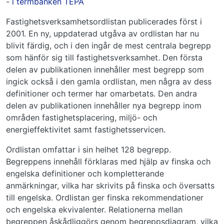
-
i termbanken TEPA
Fastighetsverksamhetsordlistan publicerades först i
2001. En ny, uppdaterad utgåva av ordlistan har nu
blivit färdig, och i den ingår de mest centrala begrepp
som hänför sig till fastighetsverksamhet. Den första
delen av publikationen innehåller mest begrepp som
ingick också i den gamla ordlistan, men några av dess
definitioner och termer har omarbetats. Den andra
delen av publikationen innehåller nya begrepp inom
områden fastighetsplacering, miljö- och
energieffektivitet samt fastighetsservicen.
Ordlistan omfattar i sin helhet 128 begrepp.
Begreppens innehåll förklaras med hjälp av finska och
engelska definitioner och kompletterande
anmärkningar, vilka har skrivits på finska och översatts
till engelska. Ordlistan ger finska rekommendationer
och engelska ekvivalenter. Relationerna mellan
begreppen åskådliggörs genom begreppsdiagram, vilka