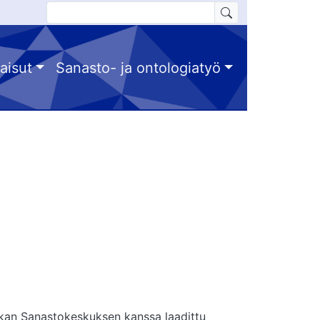
aisut
Sanasto- ja ontologiatyö
niikan Sanastokeskuksen kanssa laadittu