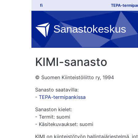
Top lin
Hyppää pääsisältöön
fi
TEPA-termipa
Sanastokeskus
KIMI-sanasto
© Suomen Kiinteistöliitto ry, 1994
Sanasto saatavilla:
-
TEPA-termipankissa
Sanaston kielet:
- Termit: suomi
- Käsitekuvaukset: suomi
KIMI on kiinteistötyön hallintajärjestelmä, 