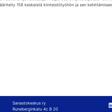
ritelty 158 keskeistä kiinteistötyöhön ja sen kehittämiseen 
Sanastokeskus ry
Runeberginkatu 4c B 20