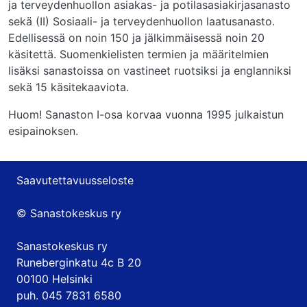
ja terveydenhuollon asiakas- ja potilasasiakirjasanasto
sekä (II) Sosiaali- ja terveydenhuollon laatusanasto.
Edellisessä on noin 150 ja jälkimmäisessä noin 20
käsitettä. Suomenkielisten termien ja määritelmien
lisäksi sanastoissa on vastineet ruotsiksi ja englanniksi
sekä 15 käsitekaaviota.
Huom! Sanaston I-osa korvaa vuonna 1995 julkaistun
esipainoksen.
Saavutettavuusseloste
© Sanastokeskus ry
Sanastokeskus ry
Runeberginkatu 4c B 20
00100 Helsinki
puh. 045 7831 6580