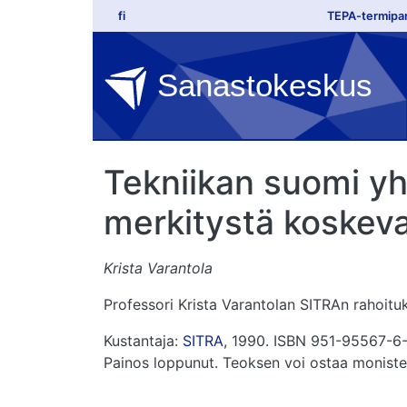
Top lin
Hyppää pääsisältöön
fi
TEPA-termipa
Sanastokeskus
Tekniikan suomi y
merkitystä koskeva
Krista Varantola
Professori Krista Varantolan SITRAn rahoitu
Kustantaja:
SITRA
, 1990. ISBN 951-95567-6-
Painos loppunut. Teoksen voi ostaa moniste