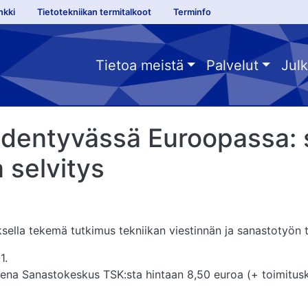
ks sanastokeskus fi
nkki
Tietotekniikan termitalkoot
Terminfo
menu fi
Tietoa meistä
Palvelut
Julk
hdentyvässä Euroopassa:
 selvitys
ksella tekemä tutkimus tekniikan viestinnän ja sanastotyön 
1.
ena Sanastokeskus TSK:sta hintaan 8,50 euroa (+ toimitusk