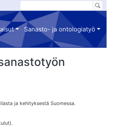
aisut
Sanasto- ja ontologiatyö
 sanastotyön
tilasta ja kehityksestä Suomessa.
ulut).