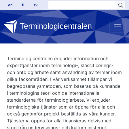
Hoppa till huvudinnehåll
en
fi
sv
Terminologicentralen
Terminologicentralen erbjuder information och
experttjänster inom terminologi-, klassificerings-
och ontologiarbete samt användning av termer inom
olika fackområden. I vår verksamhet tillämpar vi
begreppsanalysmetoden, som baseras på kunnande
i terminologins teori och de internationella
standarderna för terminologiarbete. Vi erbjuder
terminologiska tjänster som är öppna för alla och
också genomför projekt beställda av våra kunder.
Tjänsterna öppna för alla finansieras delvis med
stöd från undervisnings- och kulturministeriet.