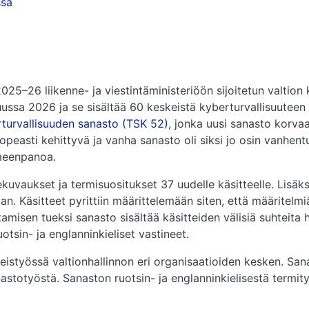
ssa
025–26 liikenne- ja viestintäministeriöön sijoitetun valtion
ussa 2026 ja se sisältää 60 keskeistä kyberturvallisuuteen 
turvallisuuden sanasto (TSK 52)
, jonka uusi sanasto korvaa.
nopeasti kehittyvä ja vanha sanasto oli siksi jo osin vanhe
meenpanoa.
kuvaukset ja termisuositukset 37 uudelle käsitteelle. Lisä
ukaan. Käsitteet pyrittiin määrittelemään siten, että määrite
isen tueksi sanasto sisältää käsitteiden välisiä suhteita h
otsin- ja englanninkieliset vastineet.
hteistyössä valtionhallinnon eri organisaatioiden kesken. S
astotyöstä. Sanaston ruotsin- ja englanninkielisestä termit