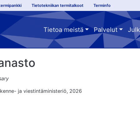
 links sanastokeskus fi
termipankki
Tietotekniikan termitalkoot
Terminfo
menu fi
Tietoa meistä
Palvelut
Julk
sanasto
sary
iikenne- ja viestintäministeriö, 2026