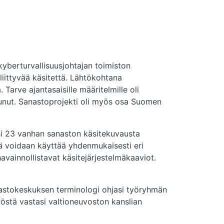
 kyberturvallisuusjohtajan toimiston
liittyvää käsitettä. Lähtökohtana
 Tarve ajantasaisille määritelmille oli
ntunut. Sanastoprojekti oli myös osa Suomen
ksi 23 vanhan sanaston käsitekuvausta
lmiä voidaan käyttää yhdenmukaisesti eri
avainnollistavat käsitejärjestelmäkaaviot.
anastokeskuksen terminologi ohjasi työryhmän
yöstä vastasi valtioneuvoston kanslian