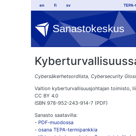
Top
Hyppää pääsisältöön
en
fi
sv
TEPA-
Sanastokeskus
Kyberturvallisuus
Cybersäkerhetsordlista,
Cybersecurity Glos
Valtion kyberturvallisuusjohtajan toimisto, l
CC BY 4.0
ISBN 978-952-243-914-7 (PDF)
Sanasto saatavilla:
-
PDF-muodossa
-
osana TEPA-termipankkia