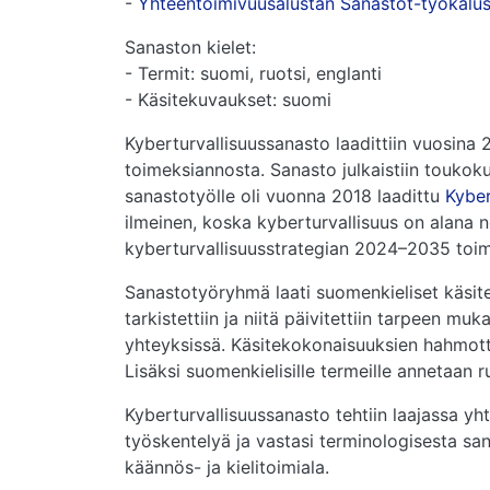
-
Yhteentoimivuusalustan Sanastot-työkalu
Sanaston kielet:
- Termit: suomi, ruotsi, englanti
- Käsitekuvaukset: suomi
Kyberturvallisuussanasto laadittiin vuosina 2
toimeksiannosta. Sanasto julkaistiin toukoku
sanastotyölle oli vuonna 2018 laadittu
Kyber
ilmeinen, koska kyberturvallisuus on alana 
kyberturvallisuusstrategian 2024–2035 toi
Sanastotyöryhmä laati suomenkieliset käsite
tarkistettiin ja niitä päivitettiin tarpeen m
yhteyksissä. Käsitekokonaisuuksien hahmottam
Lisäksi suomenkielisille termeille annetaan ru
Kyberturvallisuussanasto tehtiin laajassa y
työskentelyä ja vastasi terminologisesta san
käännös- ja kielitoimiala.