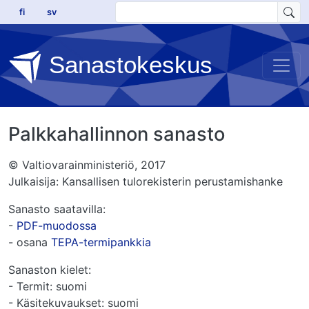
Hyppää pääsisältöön
fi
sv
Sanastokeskus
Palkkahallinnon sanasto
© Valtiovarainministeriö, 2017
Julkaisija: Kansallisen tulorekisterin perustamishanke
Sanasto saatavilla:
-
PDF-muodossa
- osana
TEPA-termipankkia
Sanaston kielet:
- Termit: suomi
- Käsitekuvaukset: suomi