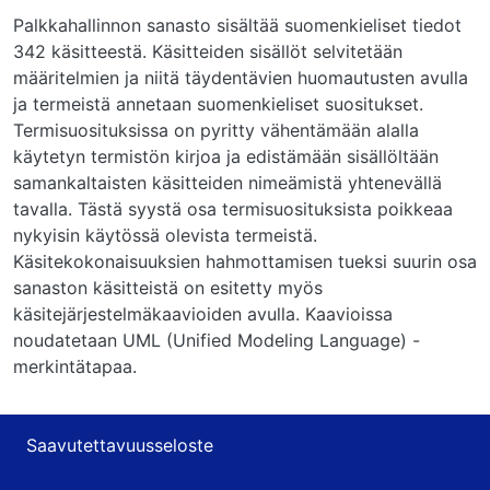
Palkkahallinnon sanasto sisältää suomenkieliset tiedot
342 käsitteestä. Käsitteiden sisällöt selvitetään
määritelmien ja niitä täydentävien huomautusten avulla
ja termeistä annetaan suomenkieliset suositukset.
Termisuosituksissa on pyritty vähentämään alalla
käytetyn termistön kirjoa ja edistämään sisällöltään
samankaltaisten käsitteiden nimeämistä yhtenevällä
tavalla. Tästä syystä osa termisuosituksista poikkeaa
nykyisin käytössä olevista termeistä.
Käsitekokonaisuuksien hahmottamisen tueksi suurin osa
sanaston käsitteistä on esitetty myös
käsitejärjestelmäkaavioiden avulla. Kaavioissa
noudatetaan UML (Unified Modeling Language) -
merkintätapaa.
Saavutettavuusseloste