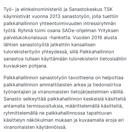
Työ- ja elinkeinoministeriö ja Sanastokeskus TSK
käynnistivät vuonna 2013 sanastotyön, jolla tuettiin
palkkahallinnon yhteentoimivuuden intressiryhmän
työtä. Ryhmä toimi osana SADe-ohjelman Yrityksen
palvelukokonaisuus -hanketta. Vuoden 2016 alusta
lähtien sanastotyötä jatkettiin kansallisen
tulorekisterityön yhteydessä, sillä Palkkahallinnon
sanastoa tullaan käyttämään tulorekisterin tietosisällön
kuvauksen pohjana.
Palkkahallinnon sanastotyön tavoitteena on helpottaa
palkkahallinnon ammattilaisten arkea ja tiedonsiirtoa
työnantajien ja viranomaisten tietojärjestelmien välillä.
Sanasto selkeyttää palkkahallinnon keskeisiä käsitteitä
antamalla termisuosituksia, määrittelemällä käsitteitä,
ryhmittelemällä ne palkkahallinnossa tapahtuvan
käsittelyn näkökulman mukaan ja kuvaamalla eroja eri
viranomaisten käytännöissä.