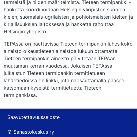
termeistä ja niiden määritelmistä. Tieteen termipankki -
hanketta koordinoidaan Helsingin yliopiston suomen
kielen, suomalais-ugrilaisten ja pohjoismaisten kielten ja
kirjallisuuksien laitoksessa ja hanketta rahoittaa
Helsingin yliopisto.
TEPAssa on haettavissa Tieteen termipankin lähes koko
aineisto oikeustieteen aineistoa lukuun ottamatta.
Tieteen termipankin aineisto päivitetään TEPAan
muutaman kerran vuodessa. Jokaisen TEPAssa
julkaistun Tieteen termipankin termitietueen
lähdetiedoissa on linkki, jota napsauttamalla pääsee
katsomaan kyseistä termitietuetta Tieteen
termipankissa.
Saavutettavuusseloste
© Sanastokeskus ry