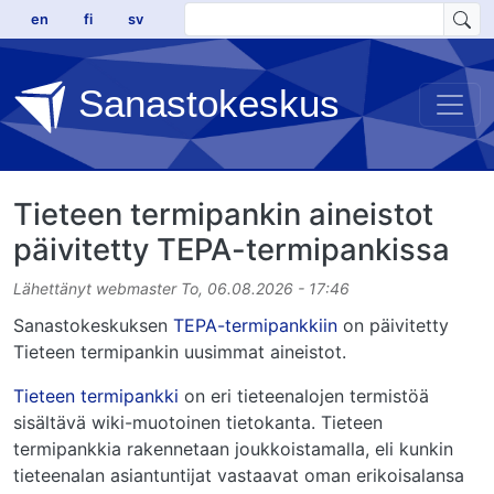
Hyppää pääsisältöön
en
fi
sv
Sanastokeskus
Tieteen termipankin aineistot
päivitetty TEPA-termipankissa
Lähettänyt
webmaster
To, 06.08.2026 - 17:46
Sanastokeskuksen
TEPA-termipankkiin
on päivitetty
Tieteen termipankin uusimmat aineistot.
Tieteen termipankki
on eri tieteenalojen termistöä
sisältävä wiki-muotoinen tietokanta. Tieteen
termipankkia rakennetaan joukkoistamalla, eli kunkin
tieteenalan asiantuntijat vastaavat oman erikoisalansa