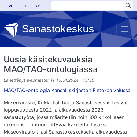
Hyppää pääsisältöön
en
fi
sv
Sanastokeskus
Uusia käsitekuvauksia
MAO/TAO-ontologiassa
Lähettänyt
webmaster
Ti, 16.01.2024 - 15:30
MAO/TAO-ontologia Kansalliskirjaston Finto-palvelussa
Museovirasto, Kirkkohallitus ja Sanastokeskus tekivät
loppuvuodesta 2022 ja alkuvuodesta 2023
sanastotyötä, jossa määriteltiin noin 100 kirkolliseen
rakennusperintöön liittyvää käsitettä. Lisäksi
Museovirasto tilasi Sanastokeskukselta alkuvuodesta