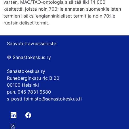
varten. MAO/TAO-ontologia sisältää liki 14 000
käsitettä, joista noin 700:lle annetaan suomenkielisten
termien lisäksi englanninkieliset termit ja noin 70:lle
ruotsinkieliset termit.
Saavutettavuusseloste
© Sanastokeskus ry
Sanastokeskus ry
Runeberginkatu 4c B 20
00100 Helsinki
puh. 045 7831 6580
s-posti
toimisto@sanastokeskus.fi