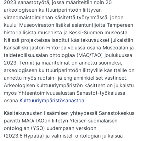
2023 sanastotyötä, jossa määriteltiin noin 20
arkeologiseen kulttuuriperintöön liittyvän
viranomaistoiminnan käsitettä työryhmässä, johon
kuului Museoviraston lisäksi asiantuntijoita Tampereen
historiallisista museoista ja Keski-Suomen museosta.
Näissä projekteissa laaditut käsitekuvaukset julkaistiin
Kansalliskirjaston Finto-palvelussa osana Museoalan ja
taideteollisuusalan ontologiaa (MAO/TAO) joulukuussa
2023. Termit ja määritelmät on annettu suomeksi,
arkeologiseen kulttuuriperintöön liittyville käsitteille on
annettu myös ruotsin- ja englanninkieliset vastineet.
Arkeologisen kulttuuriympäristön käsitteet on julkaistu
myös Yhteentoimivuusalustan Sanastot-työkalussa
osana
Kulttuuriympäristösanastoa
.
Käsitekuvausten lisäämisen yhteydessä Sanastokeskus
päivitti MAO/TAOon liitetyn Yleisen suomalaisen
ontologian (YSO) uudempaan versioon
(2023.6.Hypatia) ja valmisteli ontologian julkaisua